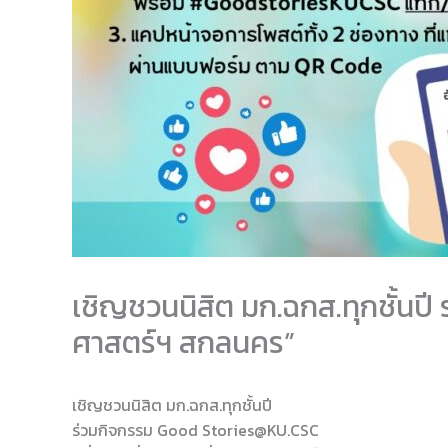
เชิญชวนนิสิต มก.ฉกส.ทุกชั้นปี 
ศาสตร์ฯ สกลนคร”
เชิญชวนนิสิต มก.ฉกส.ทุกชั้นปี
ร่วมกิจกรรม Good Stories@KU.CSC