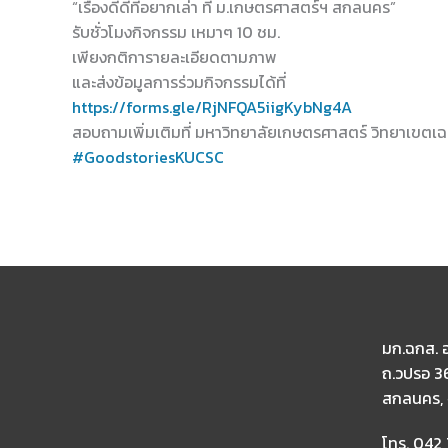
“เรื่องดีดีที่อยากเล่า ที่ ม.เกษตรศาสตร์ฯ สกลนคร”
รับชั่วโมงกิจกรรม เหมาๆ 10 ชม.
เพียงกติการายละเอียดตามภาพ
และส่งข้อมูลการร่วมกิจกรรมได้ที่
https://forms.gle/RjNFQA5iigKybNg4A
สอบถามเพิ่มเติมที่ มหาวิทยาลัยเกษตรศาสตร์ วิทยาเขตเ
#GoodstoriesKUCSC
มก.ฉกส. อ
ถ.วปรอ 36
สกลนคร, 
โทร. 042