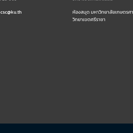
ib-csc@ku.th
ห้องสมุด มหาวิทยาลัยเกษตรศา
วิทยาเขตศรีราชา