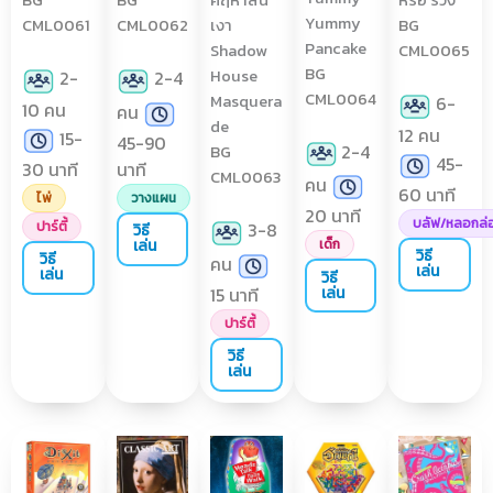
BG
BG
คฤหาสน์
หรือ ร่วง
Yummy
CML0061
CML0062
เงา
BG
Pancake
Shadow
CML0065
BG
House
2-
2-4
CML0064
Masquera
6-
10 คน
คน
de
12 คน
15-
45-90
2-4
BG
45-
30 นาที
นาที
CML0063
คน
60 นาที
ไพ่
วางแผน
20 นาที
บลัฟ/หลอกล่
ปาร์ตี้
3-8
วิธี
เล่น
เด็ก
วิธี
วิธี
คน
เล่น
เล่น
วิธี
15 นาที
เล่น
ปาร์ตี้
วิธี
เล่น