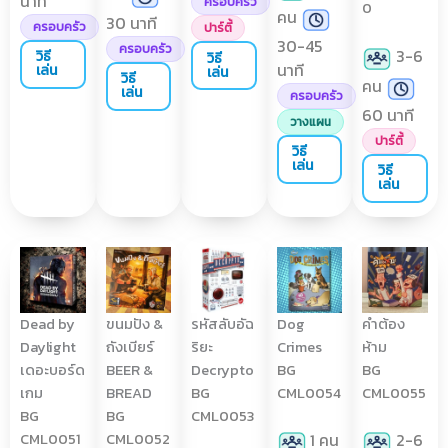
นาที
ครอบครัว
0
คน
30 นาที
ครอบครัว
ปาร์ตี้
30-45
ครอบครัว
3-6
วิธี
วิธี
นาที
เล่น
เล่น
วิธี
คน
เล่น
ครอบครัว
60 นาที
วางแผน
ปาร์ตี้
วิธี
เล่น
วิธี
เล่น
Dead by
ขนมปัง &
รหัสลับอัฉ
Dog
คำต้อง
Daylight
ถังเบียร์
ริยะ
Crimes
ห้าม
เดอะบอร์ด
BEER &
Decrypto
BG
BG
เกม
BREAD
BG
CML0054
CML0055
BG
BG
CML0053
CML0051
CML0052
1 คน
2-6