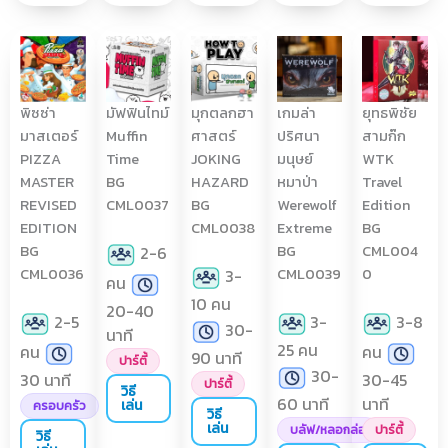
พิซซ่า
มัฟฟินไทม์
มุกตลกฮา
เกมล่า
ยุทธพิชัย
มาสเตอร์
Muffin
ศาสตร์
ปริศนา
สามก๊ก
PIZZA
Time
JOKING
มนุษย์
WTK
MASTER
BG
HAZARD
หมาป่า
Travel
REVISED
CML0037
BG
Werewolf
Edition
EDITION
CML0038
Extreme
BG
BG
BG
CML004
2-6
CML0036
CML0039
0
3-
คน
10 คน
20-40
2-5
3-
3-8
30-
นาที
25 คน
คน
คน
90 นาที
ปาร์ตี้
30-
30 นาที
30-45
ปาร์ตี้
วิธี
60 นาที
นาที
เล่น
ครอบครัว
วิธี
เล่น
บลัฟ/หลอกล่อ
ปาร์ตี้
วิธี