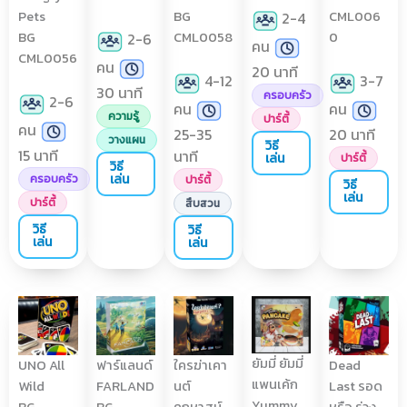
Pets
BG
CML006
2-4
BG
CML0058
0
2-6
คน
CML0056
คน
20 นาที
4-12
3-7
30 นาที
ครอบครัว
2-6
คน
คน
ความรู้
ปาร์ตี้
คน
25-35
20 นาที
วางแผน
วิธี
15 นาที
นาที
เล่น
ปาร์ตี้
วิธี
เล่น
ครอบครัว
ปาร์ตี้
วิธี
เล่น
ปาร์ตี้
สืบสวน
วิธี
วิธี
เล่น
เล่น
ยัมมี่ ยัมมี่
UNO All
ฟาร์แลนด์
ใครฆ่าเคา
Dead
แพนเค้ก
Wild
FARLAND
นต์
Last รอด
Yummy