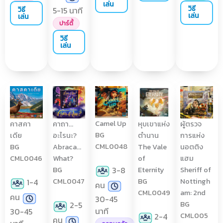
เล่น
วิธี
วิธี
5-15 นาที
เล่น
เล่น
ปาร์ตี้
วิธี
เล่น
Camel Up
คาสคา
คาถา…
หุบเขาแห่ง
ผู้ตรวจ
BG
เดีย
อะไรนะ?
ตำนาน
การแห่ง
CML0048
BG
Abraca…
The Vale
นอตติง
CML0046
What?
of
แฮม
3-8
BG
Eternity
Sheriff of
CML0047
BG
Nottingh
1-4
คน
CML0049
am: 2nd
คน
30-45
BG
2-5
นาที
30-45
CML005
2-4
คน