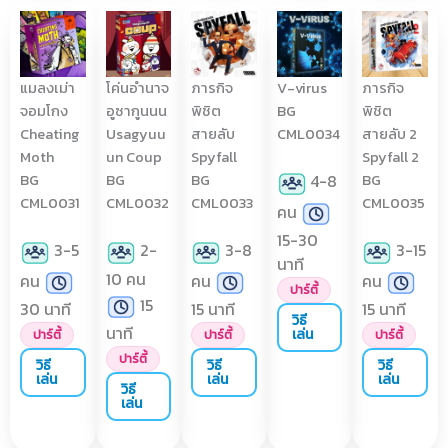
แมลงเม่า
โค่นอำนาจ
ภารกิจ
V-virus
ภารกิจ
จอมโกง
อูซากูนนน
พิชิต
BG
พิชิต
Cheating
Usagyuu
สายลับ
CML0034
สายลับ 2
Moth
un Coup
Spyfall
Spyfall 2
BG
BG
BG
BG
4-8
CML0031
CML0032
CML0033
CML0035
คน
15-30
3-5
2-
3-8
3-15
นาที
10 คน
คน
คน
คน
ปาร์ตี้
15
30 นาที
15 นาที
15 นาที
วิธี
นาที
เล่น
ปาร์ตี้
ปาร์ตี้
ปาร์ตี้
ปาร์ตี้
วิธี
วิธี
วิธี
เล่น
เล่น
เล่น
วิธี
เล่น