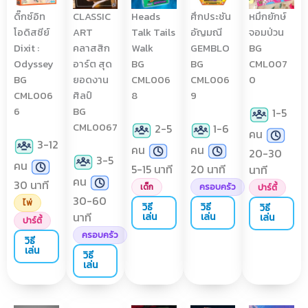
ดิ๊กซ์อิท
CLASSIC
Heads
ศึกประชัน
หมึกยักษ์
โอดิสซีย์
ART
Talk Tails
อัญมณี
จอมป่วน
Dixit :
คลาสสิก
Walk
GEMBLO
BG
Odyssey
อาร์ต สุด
BG
BG
CML007
BG
ยอดงาน
CML006
CML006
0
CML006
ศิลป์
8
9
6
BG
1-5
CML0067
2-5
1-6
คน
3-12
คน
คน
20-30
3-5
คน
5-15 นาที
20 นาที
นาที
คน
30 นาที
เด็ก
ครอบครัว
ปาร์ตี้
30-60
ไพ่
วิธี
วิธี
วิธี
นาที
เล่น
เล่น
เล่น
ปาร์ตี้
ครอบครัว
วิธี
เล่น
วิธี
เล่น