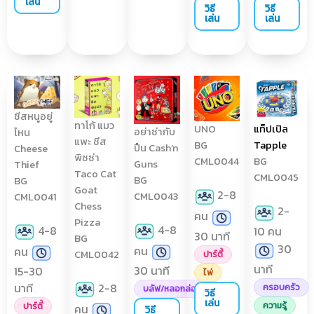
เล่น
วิธี
วิธี
เล่น
เล่น
ชีสหนูอยู่
ทาโก้ แมว
UNO
แท็ปเปิล
อย่าซ่ากับ
ไหน
แพะ ชีส
BG
Tapple
ปืน Cash’n
Cheese
พิซซ่า
CML0044
BG
Guns
Thief
Taco Cat
CML0045
BG
BG
Goat
2-8
CML0043
CML0041
Chess
2-
คน
Pizza
4-8
4-8
10 คน
30 นาที
BG
30
คน
คน
CML0042
ปาร์ตี้
นาที
30 นาที
15-30
ไพ่
2-8
นาที
ครอบครัว
บลัฟ/หลอกล่อ
วิธี
เล่น
ความรู้
ปาร์ตี้
คน
วิธี