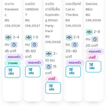
ระบาด
เนรมิต
ระเบิด
เดอะบ๊อกซ์
Geistes
Pandemi
VERDAN
ปาร์ตี้แพ็ค
Cat In
Blitz
c
T
Explodin
The Box
BG
BG
BG
g Kitten
BG
CML0030
CML0026
CML0027
Party
CML0029
Pack
2-8
BG
2-4
1-5
2-5
คน
CML0028
คน
คน
คน
20 นาที
45 นาที
45-60
20-40
ครอบครัว
2-
นาที
นาที
ครอบครัว
ปาร์ตี้
10 คน
ครอบครัว
ครอบครัว
วางแผน
วิธี
15
เล่น
วิธี
วิธี
วิธี
นาที
เล่น
เล่น
เล่น
ปาร์ตี้
วิธี
เล่น