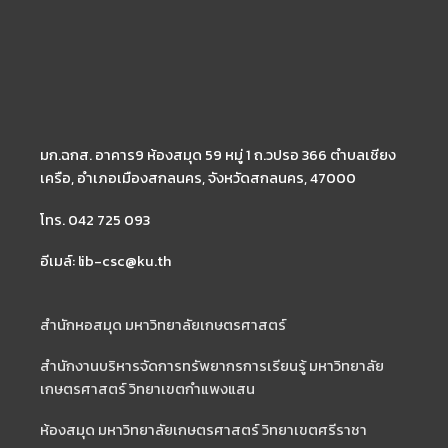
มก.ฉกส. อาคาร9 ห้องสมุด 59 หมู่ 1 ถ.วปรอ 366 ตำบลเชียง
เครือ, อำเภอเมืองสกลนคร, จังหวัดสกลนคร, 47000
โทร. 042 725 093
อีเมล์: lib-csc@ku.th
สำนักหอสมุด มหาวิทยาลัยเกษตรศาสตร์
สำนักงานบริหารจัดการทรัพยากรการเรียนรู้ มหาวิทยาลัย
เกษตรศาสตร์ วิทยาเขตกำแพงแสน
ห้องสมุด มหาวิทยาลัยเกษตรศาสตร์ วิทยาเขตศรีราชา