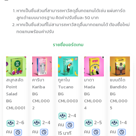
หากเป็นชิ้นส่วนที่สามารถหาวัสดุอื่นทดแทนได้เช่น แผ่นการ์ด
ลูกเต๋าแบบมาตรฐาน คิดค่าปรับชิ้นละ 50 บาท
หากเป็นชิ้นส่วนที่ไม่สามารถหาวัสดุอื่นมาทดแทนได้ ต้องซื้อใหม่
ทดแทนพร้อมค่าปรับ
รายชื่อบอร์ดเกม
คาริบา
ทูคาโน
มาดา
แบนดิโด
สนุกสลัด
Kariba
Tucano
Mada
Bandido
Point
BG
BG
BG
BG
Salad
CML000
CML0003
CML000
CML000
BG
2
4
5
CML0001
2-4
2-4
2-5
1-4
2-6
คน
คน
คน
คน
คน
15 นาที