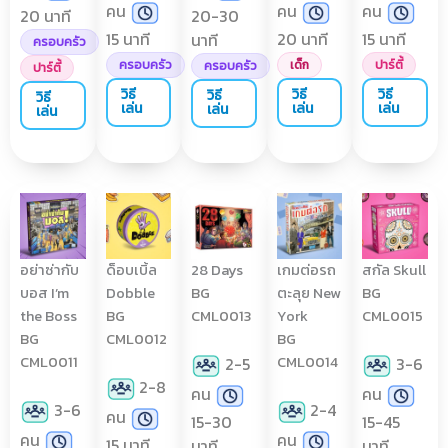
คน
คน
คน
20 นาที
20-30
15 นาที
20 นาที
15 นาที
นาที
ครอบครัว
ครอบครัว
เด็ก
ปาร์ตี้
ครอบครัว
ปาร์ตี้
วิธี
วิธี
วิธี
วิธี
วิธี
เล่น
เล่น
เล่น
เล่น
เล่น
อย่าซ่ากับ
ด็อบเบิ้ล
28 Days
เกมต่อรถ
สกัล Skull
บอส I’m
Dobble
BG
ตะลุย New
BG
the Boss
BG
CML0013
York
CML0015
BG
CML0012
BG
CML0011
CML0014
2-5
3-6
2-8
คน
คน
3-6
2-4
คน
15-30
15-45
คน
คน
15 นาที
นาที
นาที