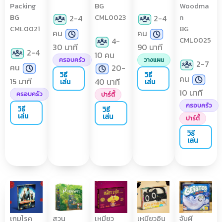
Packing
BG
Woodma
BG
CML0023
n
2-4
2-4
CML0021
BG
คน
คน
CML0025
4-
30 นาที
90 นาที
2-4
10 คน
ครอบครัว
วางแผน
2-7
คน
20-
วิธี
วิธี
คน
15 นาที
40 นาที
เล่น
เล่น
10 นาที
ครอบครัว
ปาร์ตี้
ครอบครัว
วิธี
วิธี
เล่น
เล่น
ปาร์ตี้
วิธี
เล่น
เกมโรค
สวน
เหมียว
เหมียวอิน
จับผี