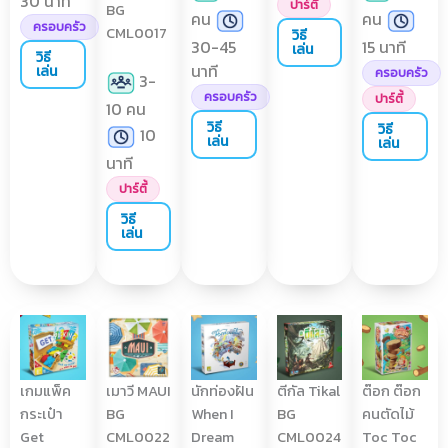
30 นาที
ปาร์ตี้
BG
คน
คน
ครอบครัว
CML0017
วิธี
30-45
15 นาที
เล่น
วิธี
นาที
เล่น
ครอบครัว
3-
ครอบครัว
ปาร์ตี้
10 คน
วิธี
วิธี
10
เล่น
เล่น
นาที
ปาร์ตี้
วิธี
เล่น
เกมแพ็ค
เมาวี MAUI
นักท่องฝัน
ตีกัล Tikal
ต๊อก ต๊อก
กระเป๋า
BG
When I
BG
คนตัดไม้
Get
CML0022
Dream
CML0024
Toc Toc