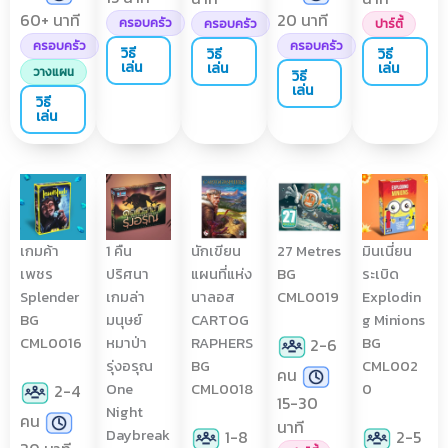
60+ นาที
20 นาที
ครอบครัว
ครอบครัว
ปาร์ตี้
ครอบครัว
ครอบครัว
วิธี
วิธี
วิธี
เล่น
เล่น
เล่น
วางแผน
วิธี
เล่น
วิธี
เล่น
เกมค้า
1 คืน
นักเขียน
27 Metres
มินเนี่ยน
เพชร
ปริศนา
แผนที่แห่ง
BG
ระเบิด
Splender
เกมล่า
นาลอส
CML0019
Explodin
BG
มนุษย์
CARTOG
g Minions
CML0016
หมาป่า
RAPHERS
BG
2-6
รุ่งอรุณ
BG
CML002
คน
One
CML0018
0
2-4
15-30
Night
คน
นาที
Daybreak
1-8
2-5