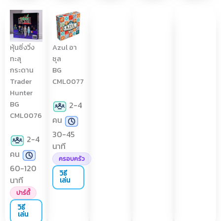
หุ้นซิ่งวิ่ง
Azul อา
ทะลุ
ซุล
กระดาน
BG
Trader
CML0077
Hunter
BG
2-4
CML0076
คน
30-45
2-4
นาที
คน
ครอบครัว
60-120
วิธี
นาที
เล่น
ปาร์ตี้
วิธี
เล่น