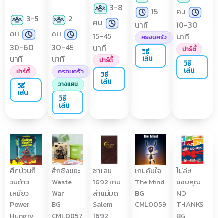
3-8
15
คน
3-5
2
คน
นาที
10-30
คน
คน
15-45
นาที
ครอบครัว
30-60
30-45
นาที
ปาร์ตี้
วิธี
นาที
นาที
เล่น
ปาร์ตี้
วิธี
เล่น
ปาร์ตี้
ครอบครัว
วิธี
เล่น
วางแผน
วิธี
เล่น
วิธี
เล่น
ศึกป่วนก๊
ศึกชิงขยะ
ซาเลม
เกมค้นใจ
ไม่ล่ะ!
วนต้าว
Waste
1692 เกม
The Mind
ขอบคุณ
เหมียว
War
ล่าแม่มด
BG
NO
Power
BG
Salem
CML0059
THANKS
Hungry
CML0057
1692
BG