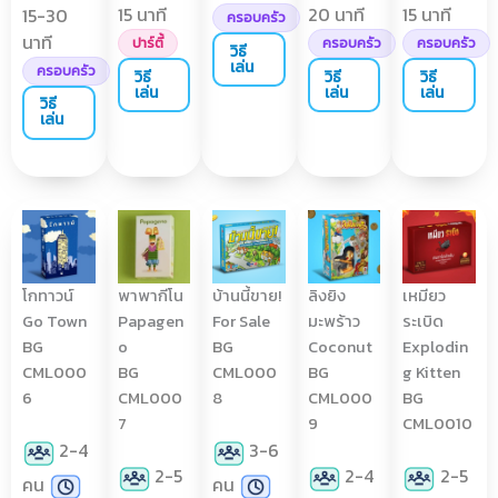
15 นาที
20 นาที
15 นาที
15-30
ครอบครัว
นาที
ปาร์ตี้
ครอบครัว
ครอบครัว
วิธี
เล่น
ครอบครัว
วิธี
วิธี
วิธี
เล่น
เล่น
เล่น
วิธี
เล่น
โกทาวน์
พาพากีโน
บ้านนี้ขาย!
ลิงยิง
เหมียว
Go Town
Papagen
For Sale
มะพร้าว
ระเบิด
BG
o
BG
Coconut
Explodin
CML000
BG
CML000
BG
g Kitten
6
CML000
8
CML000
BG
7
9
CML0010
2-4
3-6
2-5
2-4
2-5
คน
คน