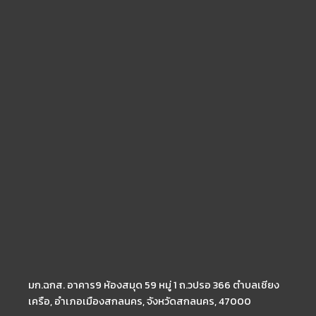
มก.ฉกส. อาคาร9 ห้องสมุด 59 หมู่ 1 ถ.วปรอ 366 ตำบลเชียง
เครือ, อำเภอเมืองสกลนคร, จังหวัดสกลนคร, 47000